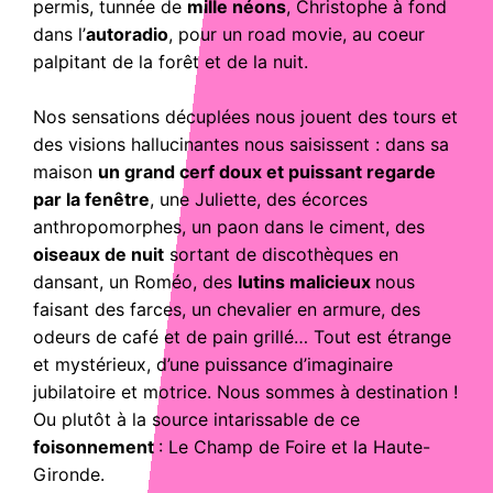
permis, tunnée de
mille néons
, Christophe à fond
dans l’
autoradio
, pour un road movie, au coeur
palpitant de la forêt et de la nuit.
Nos sensations décuplées nous jouent des tours et
des visions hallucinantes nous saisissent : dans sa
maison
un grand cerf doux et puissant regarde
par la fenêtre
, une Juliette, des écorces
anthropomorphes, un paon dans le ciment, des
oiseaux de nuit
sortant de discothèques en
dansant, un Roméo, des
lutins malicieux
nous
faisant des farces, un chevalier en armure, des
odeurs de café et de pain grillé… Tout est étrange
et mystérieux, d’une puissance d’imaginaire
jubilatoire et motrice. Nous sommes à destination !
Ou plutôt à la source intarissable de ce
foisonnement
: Le Champ de Foire et la Haute-
Gironde.