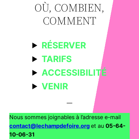
OÙ, COMBIEN,
COMMENT
RÉSERVER
TARIFS
ACCESSIBILITÉ
VENIR
—
Nous sommes joignables à l’adresse e-mail
contact@lechampdefoire.org
et au
05-64-
10-06-31