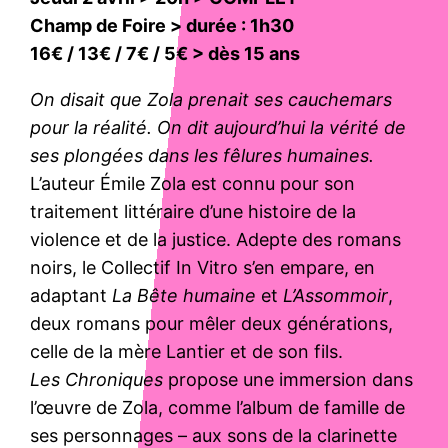
Champ de Foire > durée : 1h30
16€ / 13€ / 7€ / 5€ > dès 15 ans
On disait que Zola prenait ses cauchemars
pour la réalité. On dit aujourd’hui la vérité de
ses plongées dans les fêlures humaines.
L’auteur Émile Zola est connu pour son
traitement littéraire d’une histoire de la
violence et de la justice. Adepte des romans
noirs, le Collectif In Vitro s’en empare, en
adaptant
La Bête humaine
et
L’Assommoir
,
deux romans pour mêler deux générations,
celle de la mère Lantier et de son fils.
Les Chroniques
propose une immersion dans
l’œuvre de Zola, comme l’album de famille de
ses personnages – aux sons de la clarinette