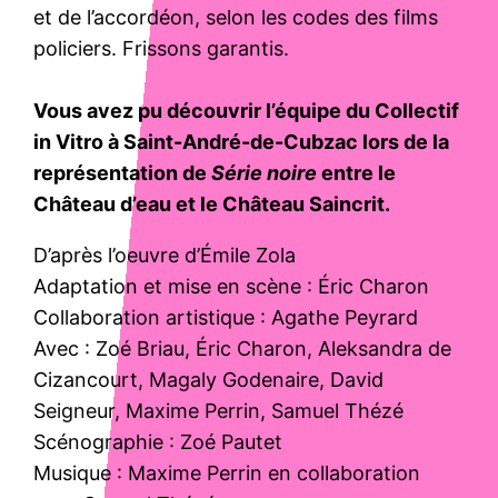
et de l’accordéon, selon les codes des films
policiers. Frissons garantis.
Vous avez pu découvrir l’équipe du Collectif
in Vitro à Saint-André-de-Cubzac lors de la
représentation de
Série noire
entre le
Château d’eau et le Château Saincrit.
D’après l’oeuvre d’Émile Zola
Adaptation et mise en scène : Éric Charon
Collaboration artistique : Agathe Peyrard
Avec : Zoé Briau, Éric Charon, Aleksandra de
Cizancourt, Magaly Godenaire, David
Seigneur, Maxime Perrin, Samuel Thézé
Scénographie : Zoé Pautet
Musique : Maxime Perrin en collaboration