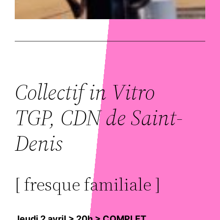
Collectif in Vitro
TGP, CDN de Saint-
Denis
[ fresque familiale ]
Jeudi 2 avril > 20h > COMPLET