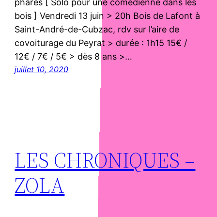
phares [ Solo pour une comédienne dans les
bois ] Vendredi 13 juin > 20h Bois de Lafont à
Saint-André-de-Cubzac, rdv sur l’aire de
covoiturage du Peyrat > durée : 1h15 15€ /
12€ / 7€ / 5€ > dès 8 ans >…
juillet 10, 2020
LES CHRONIQUES –
ZOLA