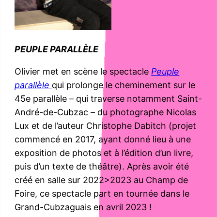
PEUPLE PARALLÈLE
Olivier met en scène le spectacle
Peuple
parallèle
qui prolonge le cheminement sur le
45e parallèle – qui traverse notamment Saint-
André-de-Cubzac – du photographe Nicolas
Lux et de l’auteur Christophe Dabitch (projet
commencé en 2017, ayant donné lieu à une
exposition de photos et à l’édition d’un livre,
puis d’un texte de théâtre). Après avoir été
créé en salle sur 2022>2023 au Champ de
Foire, ce spectacle part en tournée dans le
Grand-Cubzaguais en avril 2023 !