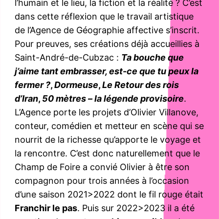
l’humain et le lieu, la fiction et la réalité ? C’est
dans cette réflexion que le travail artistique
de l’Agence de Géographie affective s’inscrit.
Pour preuves, ses créations déjà accueillies à
Saint-André-de-Cubzac :
Ta bouche que
j’aime tant embrasser, est-ce que tu peux la
fermer ?
,
Dormeuse
,
Le Retour des rois
d’Iran
,
50 mètres – la légende provisoire
.
L’Agence porte les projets d’Olivier Villanove,
conteur, comédien et metteur en scène qui se
nourrit de la richesse qu’apporte le voyage et
la rencontre. C’est donc naturellement que le
Champ de Foire a convié Olivier à être son
compagnon pour trois années à l’occasion
d’une saison 2021>2022 dont le fil rouge était
Franchir le pas
. Puis sur 2022>2023 il a été