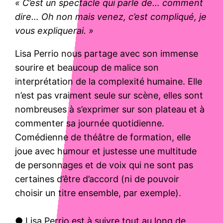
« C’est un spectacle qui parle de… comment
dire… Oh non mais venez, c’est compliqué, je
vous expliquerai. »
Lisa Perrio nous partage avec son immense
sourire et beaucoup de malice son
interprétation de la complexité humaine. Elle
n’est pas vraiment seule sur scène, elles sont
nombreuses à s’exprimer sur son plateau et à
commenter sa journée quotidienne.
Comédienne de théâtre de formation, elle
joue avec humour et justesse une multitude
de personnages et de voix qui ne sont pas
certaines d’être d’accord (ni de pouvoir
choisir un titre ensemble, par exemple).
● Lisa Perrio est à suivre tout au long de