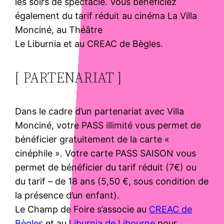
les soirs de spectacle. Vous bénéficiez
également du tarif réduit au cinéma La Villa
Monciné, au Théâtre
Le Liburnia et au CREAC de Bègles.
[ PARTENARIAT ]
Dans le cadre d’un partenariat avec Villa
Monciné, votre PASS illimité vous permet de
bénéficier gratuitement de la carte «
cinéphile ». Votre carte PASS SAISON vous
permet de bénéficier du tarif réduit (7€) ou
du tarif – de 18 ans (5,50 €, sous condition de
la présence d’un enfant).
Le Champ de Foire s’associe au
CREAC de
Bègles
et au
Liburnia de Libourne
pour