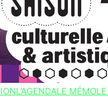
TION
L’AGENDA
LE MÉMO
LE