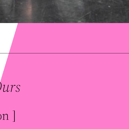
Ours
on ]