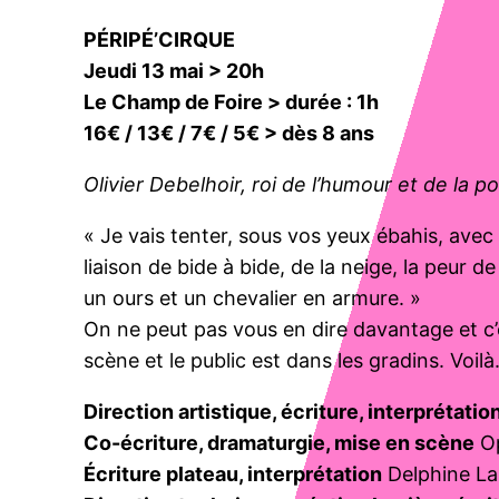
PÉRIPÉ’CIRQUE
Jeudi 13 mai > 20h
Le Champ de Foire > durée : 1h
16€ / 13€ / 7€ / 5€ > dès 8 ans
Olivier Debelhoir, roi de l’humour et de la 
« Je vais tenter, sous vos yeux ébahis, avec
liaison de bide à bide, de la neige, la peur
un ours et un chevalier en armure. »
On ne peut pas vous en dire davantage et c’es
scène et le public est dans les gradins. Voilà
Direction artistique, écriture, interprétatio
Co-écriture, dramaturgie, mise en scène
Op
Écriture plateau, interprétation
Delphine L