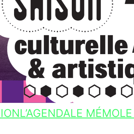
TION
L’AGENDA
LE MÉMO
LE